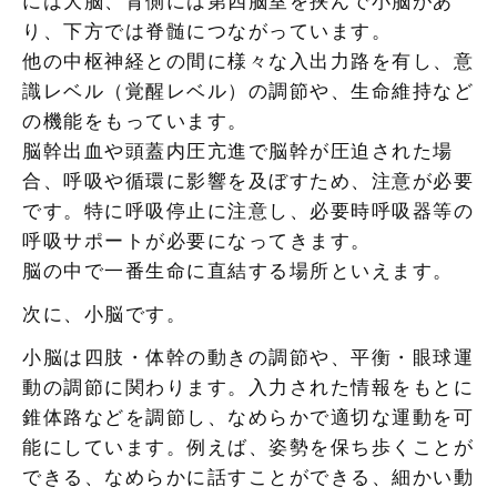
には大脳、背側には第四脳室を挟んで小脳があ
り、下方では脊髄につながっています。
他の中枢神経との間に様々な入出力路を有し、意
識レベル（覚醒レベル）の調節や、生命維持など
の機能をもっています。
脳幹出血や頭蓋内圧亢進で脳幹が圧迫された場
合、呼吸や循環に影響を及ぼすため、注意が必要
です。特に呼吸停止に注意し、必要時呼吸器等の
呼吸サポートが必要になってきます。
脳の中で一番生命に直結する場所といえます。
次に、小脳です。
小脳は四肢・体幹の動きの調節や、平衡・眼球運
動の調節に関わります。入力された情報をもとに
錐体路などを調節し、なめらかで適切な運動を可
能にしています。例えば、姿勢を保ち歩くことが
できる、なめらかに話すことができる、細かい動